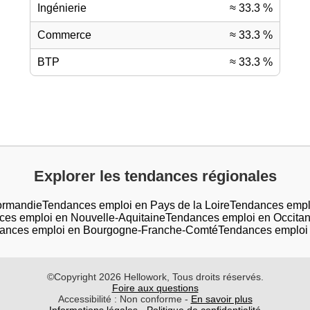
Ingénierie
≈ 33.3 %
Commerce
≈ 33.3 %
BTP
≈ 33.3 %
Explorer les tendances régionales
ormandie
Tendances emploi en Pays de la Loire
Tendances emplo
es emploi en Nouvelle-Aquitaine
Tendances emploi en Occitan
ances emploi en Bourgogne-Franche-Comté
Tendances emploi 
©Copyright 2026 Hellowork, Tous droits réservés.
Foire aux questions
Accessibilité : Non conforme -
En savoir plus